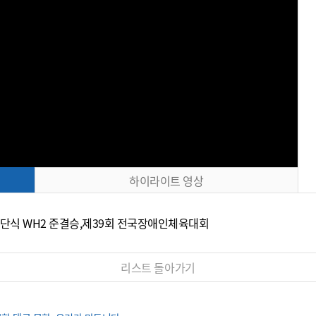
하이라이트 영상
자 단식 WH2 준결승,제39회 전국장애인체육대회
리스트 돌아가기