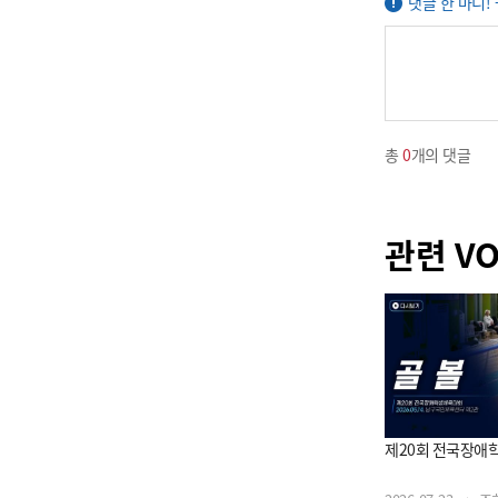
댓글 한 마디!
총
0
개의 댓글
관련 V
제20회 전국장애