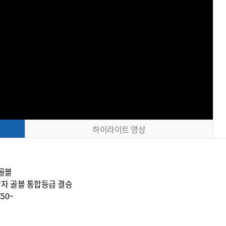
하이라이트 영상
 골볼
남자 골볼 통합등급 결승
:50~