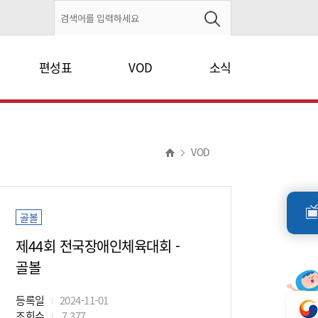
편성표
VOD
소식
VOD
골볼
제44회 전국장애인체육대회 -
골볼
등록일
2024-11-01
조회수
7,377