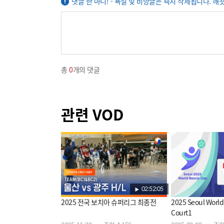
댓글 한 마디! - 욕설 및 비방글은 즉시 삭제됩니다. 깨
총
0
개의 댓글
관련 VOD
02:52:05
2025 전국 보치아 슈퍼리그 최종전
2025 Seoul World
Court1