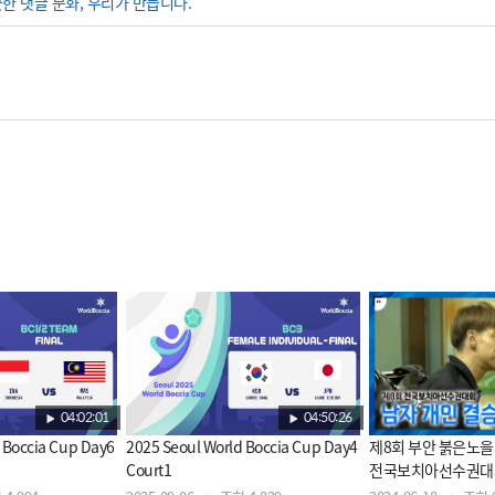
끗한 댓글 문화, 우리가 만듭니다.
04:02:01
04:50:26
 Boccia Cup Day6
2025 Seoul World Boccia Cup Day4
제8회 부안 붉은노
Court1
전국보치아선수권대회
결승 BC3/BC4