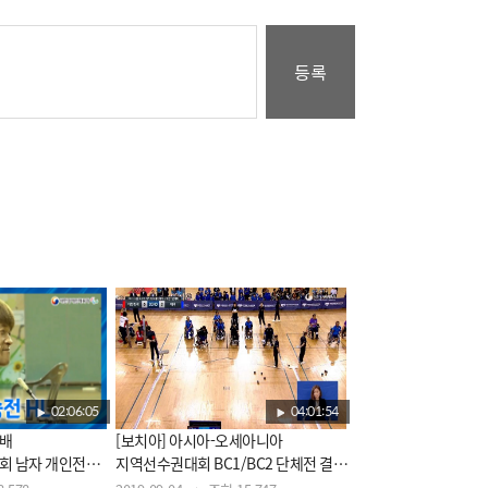
등록
02:06:05
04:01:54
을배
[보치아] 아시아-오세아니아
 남자 개인전
지역선수권대회 BC1/BC2 단체전 결승
190709