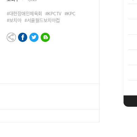
#대한장애인체육회
#KPCTV
#KPC
#보치아
#서울월드보치아컵